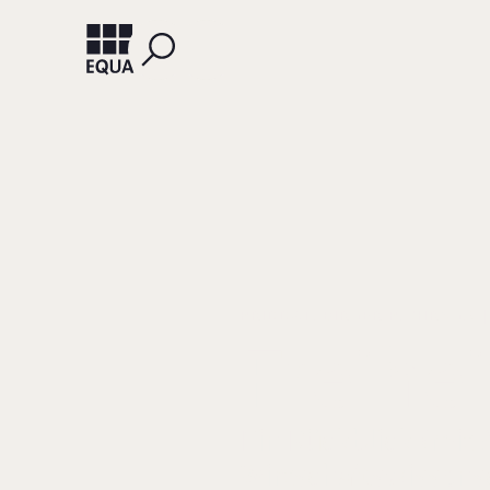
PRIDDAT, BIRGER P. (HRSG.)
Freihe
Ein Rückblick (mit 
Wirtschaftswissens