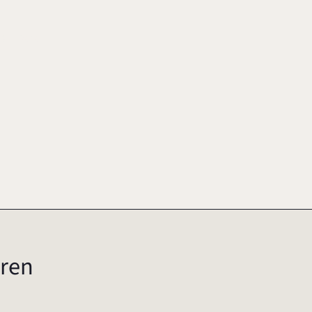
-8
2010
ren