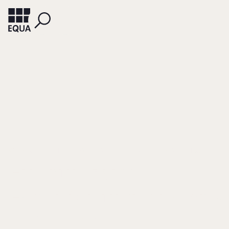
KOEBERLE-SCHMID, ALEXANDER (HG.)
GROTTEL, BERND (HG.)
Führung von
Familienunternehm
Ein Praxisleitfaden für