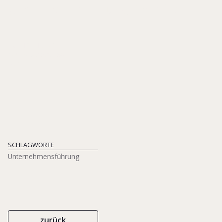
Unternehmen und Familie
ERICH SCHMIDT
ISBN 978-3-503-15411-1
2013
SCHLAGWORTE
Unternehmensführung
zurück