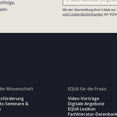
chfolge,
ehr.
Mit der Übermittlung Ihrer E-Mail zu
und Cookie-Bestimmungen
der EQUA-
die Wissenschaft
EQUA für die Praxis
gsförderung
Video-Vorträge
äts-Seminare &
Digitale Angebote
n
EQUA Lexikon
Fachliteratur-Datenban