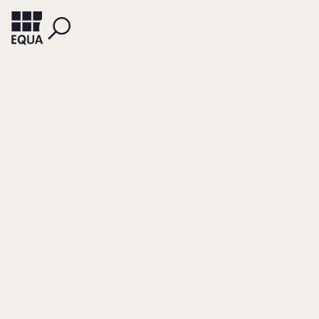
MAY, PETER
EIBEN, JAN
PETER, FELICITAS VON
Gemeinnütziges
Engagement von
Familienunternehm