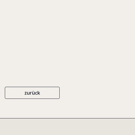
Die stillen Geber
INTES STUDIE
EIGENVERLAG
2009
zurück