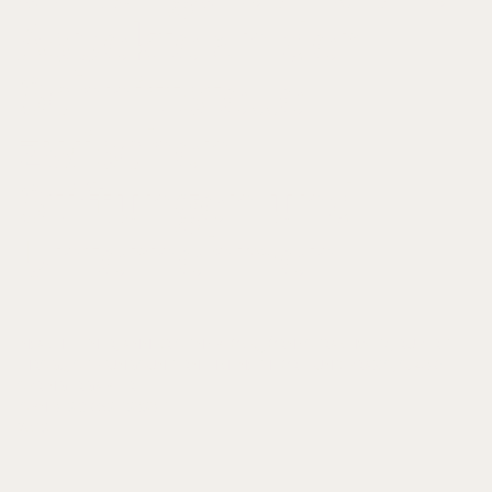
Aspekte an der
Schnittstelle
zwischen
Stiftungen und
Unternehmen
IN: ACHLEITNER, ANN-KRISTIN/ BLOCK, JÖRN/ STRACHWITZ, RUPERT
(HRSG.), STIFTUNGSUNTERNEHMEN: THEORIE UND PRAXIS, S. 49-67
SPRINGERGABLER
ISBN 978-3-658-18989-1
2018