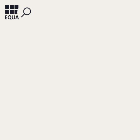
WEITEMEYER, BIRGIT
Gemeinnützigkeits-
und
stiftungsrechtliche