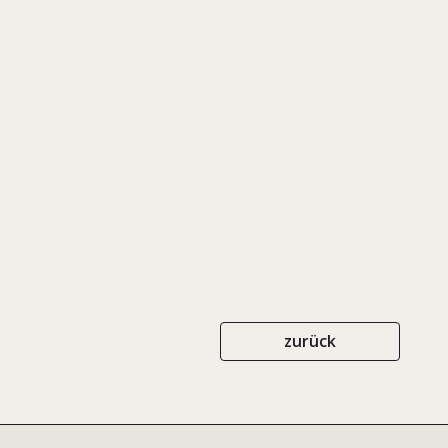
Famil
Wie funktioniert e
EIGENVERLAG
2016
zurück