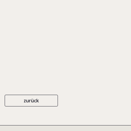
Mit Emotionen und Konflikten
konstruktiv umgehen
GABLER
ISBN-3-409-12197-8
2002
zurück