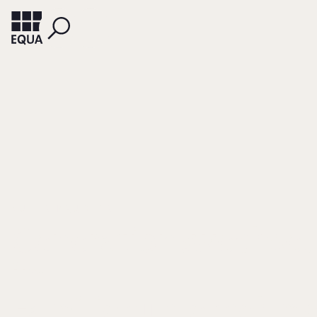
MUELLER-HARJU, DIETER
Generationswechsel
im
Familienunternehm