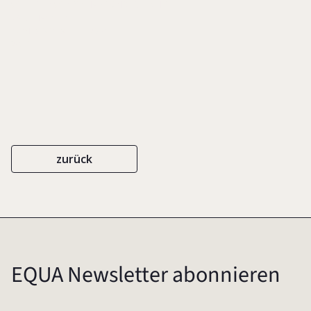
WELT DER WIRTSCHAFT KINDERLEICHT
CARL HANSER
ISBN 978-3-941711-28-0
2011
zurück
EQUA Newsletter abonnieren