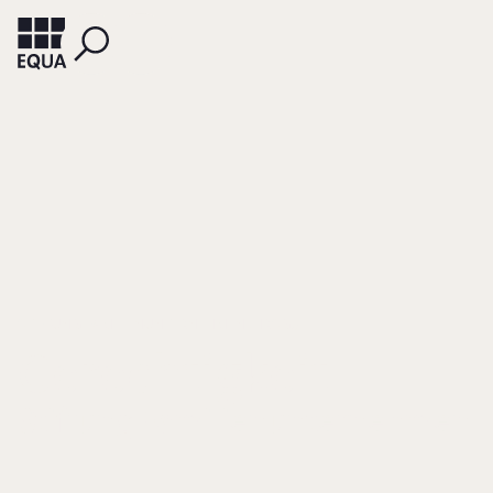
STIFTUNG FAMILIENUNTERNEHMEN (HRSG.)
Gerechtigkeit
Stiftung Familienunternehmen