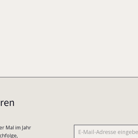
ren
er Mal im Jahr
chfolge,