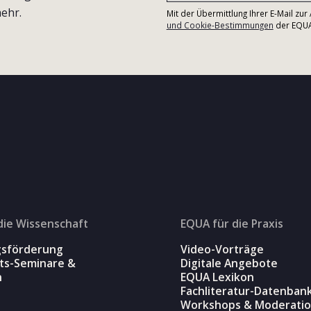
ehr.
Mit der Übermittlung Ihrer E-Mail zu
und Cookie-Bestimmungen
der EQUA-
die Wissenschaft
EQUA für die Praxis
gsförderung
Video-Vorträge
äts-Seminare &
Digitale Angebote
n
EQUA Lexikon
Fachliteratur-Datenban
Workshops & Moderati