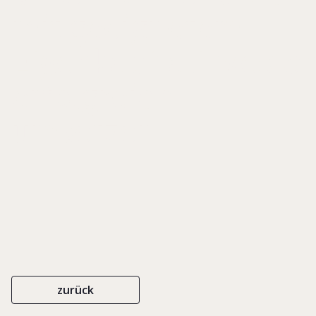
mit geeignetem
Eigenkapitalinvestor
erfolgreich
umsetzen
zurück