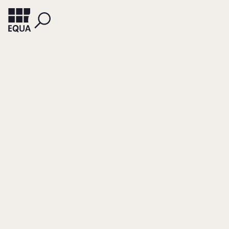
VÖLKER, MARTIN
Gesellschafterwechs
und
Unternehmensnachf