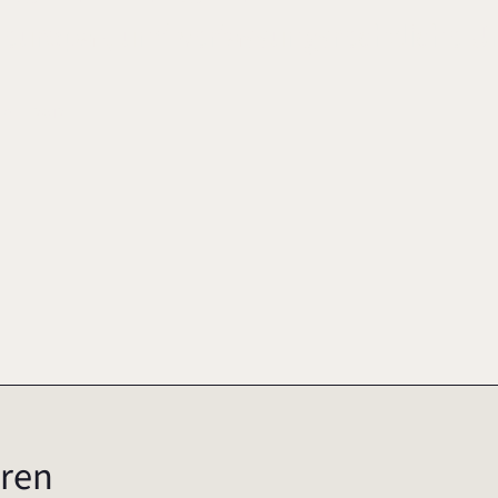
, europa-, und verfassungsrechtliche 
-6
2012
ren