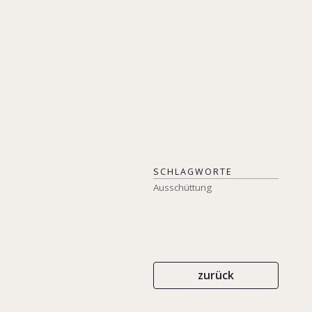
IN: KORMANN, HERMUT/ SUBERG, BIRG
ISBN 978-3-031-34424-4
2023
SCHLAGWORTE
Ausschüttung
zurück