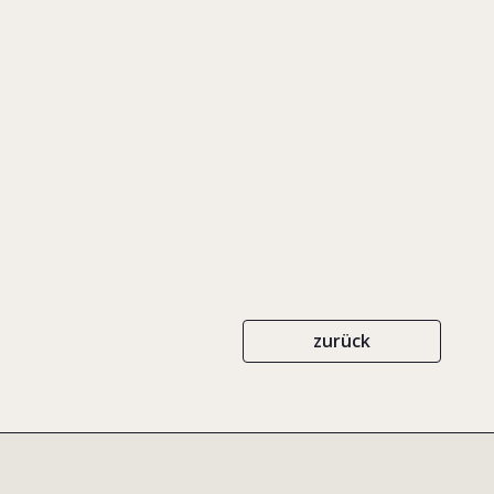
Strate
HEFT 11 DER SCHRIFTENREIHE DES KIR
zurück