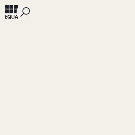
KOLB, STEFAN
Global Custody -
oder die effiziente
Zusammenarbeit