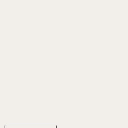
mit mehreren
Banken und
Vermögensverwalte
IN: BERCHTOLSHEIM, CHRISTIAN VON/ RHEIN, ANDREAS (HRSG.),
MANAGEMENT KOMPLEXER FAMILIENVERMÖGEN, S. 327-333
GABLER
ISBN 978-3-8349-0775-2
2008