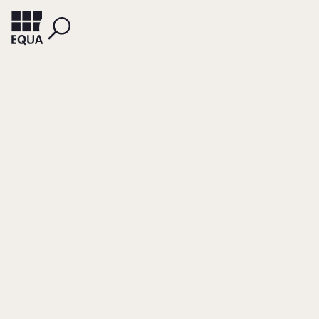
MAY, PETER (HRSG.)
OBERMAIER, OTTO WERNER (HRSG.)
Good Governance
im
Familienunternehm