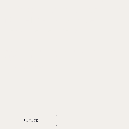
Inhibitoren oder Katalysatoren
für die Internationalisierung
des Unternehmens
IN: RÜSEN, TOM/ SCHLIPPE, ARIST VON (HGG.), DYNAMIKEN IN FAMILIE
UND UNTERNEHMEN, S. 173-193
V&R
ISBN 978-3-8471-0668-5
2017
zurück