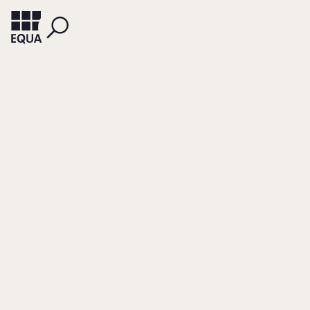
PUKALL, THILO J.
CALABRO, ANDREA
HUSE, MORTEN
Governance-
Mechanismen in
Familienunternehm