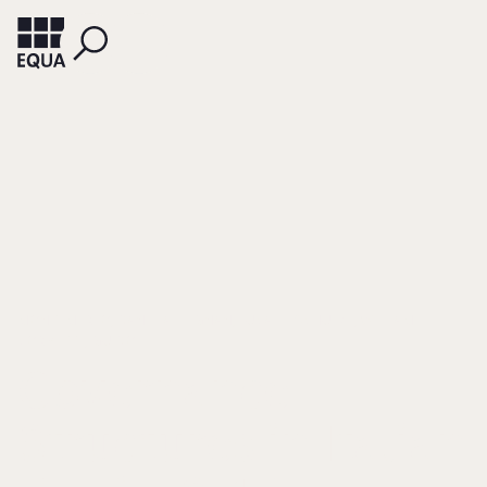
MONTEMERLO, DANIELA
GNAN, LUCA
SCHULZE, WILLIAM
CORBETTE, GUIDO
Governance
Structures in Italian