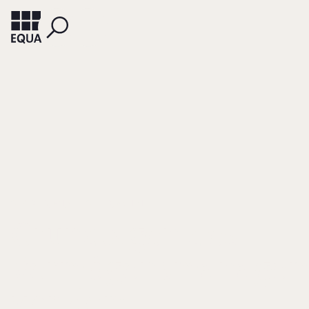
SEYFRIED, ANJA
SILLER, ACHIM
Grundlagen des
Vermögensmanagem
vor dem