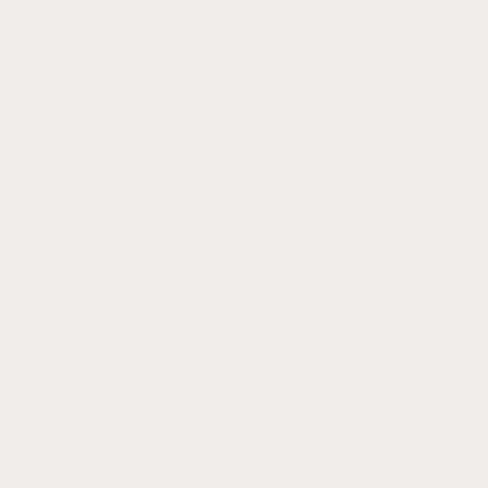
Hintergrund der
Besonderheiten
von
Familienunternehm
IN: RÜSEN, TOM/ HEIDER, ANNE (HRSG.), AKTIVE EIGENTÜMERSCHAFT
IN FAMILIENUNTERNEHMEN. GESELLSCHAFTERKOMPETENZ IN
UNTERNEHMERFAMILIEN ENTWICKELN UND ANWENDEN, S. 351-378
ERICH SCHMIDT
ISBN 978-3-503-19475-6
2020