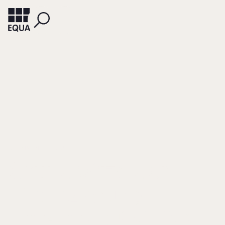
KORMANN, HERMUT
Grundsätze der
Finanzierung
Finanzplanung für die Risiken