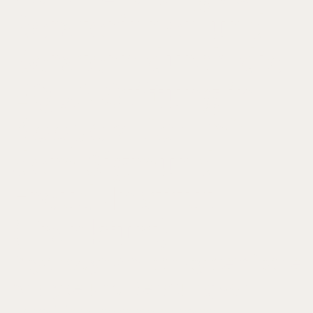
Beraterinnen und
Beratern durch die
EQUA-Stiftung in
Kooperation mit
dem Sigmund-
Freud-Institut
(Frankfurt)
Psychodynamisch-systemische
Analyse und Beratung von
Familienunternehmen.