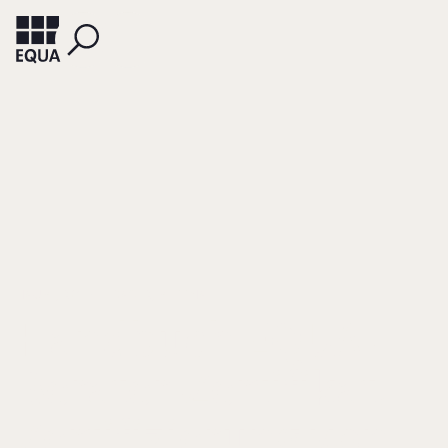
HAUBL, ROLF
DASER, BETTINA
Handbuch EQUA-
Berater-Zertifikat.
Zertifizierung von