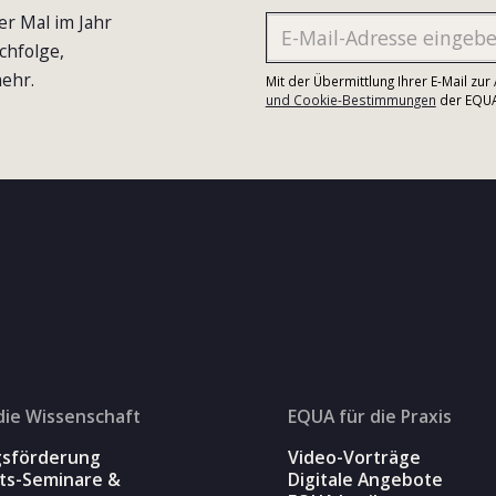
er Mal im Jahr
chfolge,
ehr.
Mit der Übermittlung Ihrer E-Mail zu
und Cookie-Bestimmungen
der EQUA-
die Wissenschaft
EQUA für die Praxis
gsförderung
Video-Vorträge
äts-Seminare &
Digitale Angebote