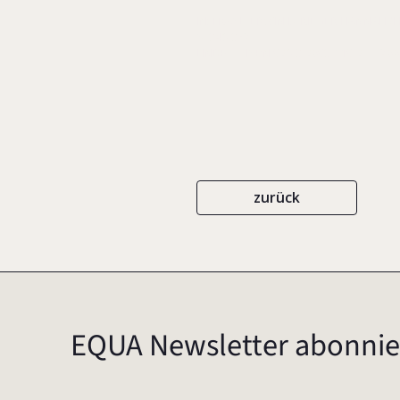
IN: FRASL, ERWIN J./ RIEGER HANNA
S. 348-352
LINDE
ISBN 978-3-7093-119-7
200
zurück
EQUA Newsletter abonnie