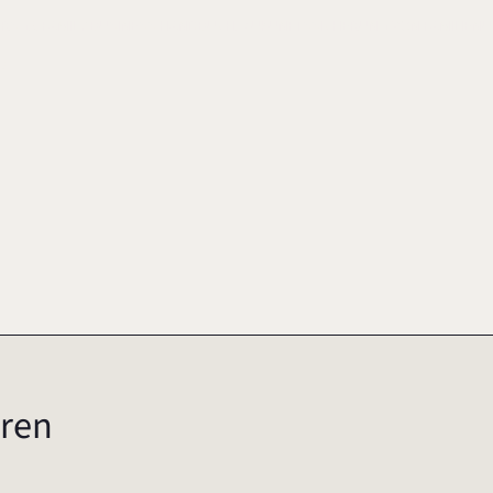
H (HRSG.), FAMILY BUSINESS HANDBUCH. ZUKUNFTSSICHERUNG VON FAMILI
7
ren