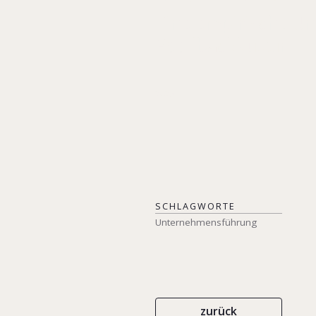
Eine empirische U
Feedbackkultur
2025
SCHLAGWORTE
Unternehmensführung
zurück