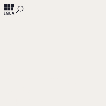
IRAUSEK, MARLENE
In der Natur der
Sache
Molkerei Scheitz (Andechser)