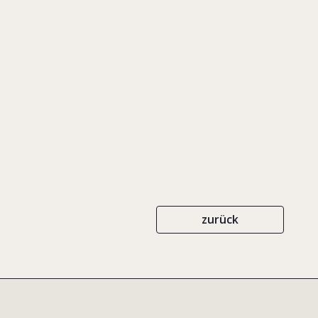
Zeiten
EIGENVERLAG
ISBN 3-9808036-9-4
zurück