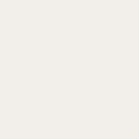
Sparkassen und Bayerische
Landesbank schaffen mit
modernen
Finanzierungsdienstleistungen
Mehrwert für den Mittelstand
IN: MACH, ANDREAS E. (HRSG.), DIE GOVERNANCE DER
UNTERNEHMENSFINANZIERUNG IN DER FINANZKRISE.
FINANZIERUNGSMODELLE UND -STRATEGIEN FÜR
FAMILIENUNTERNEHMEN, S. 57-67
EIGENVERLAG
2008