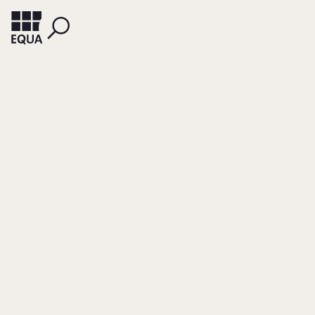
HARNISCHMACHER, THEO
FALTERMEIER, RUDOLF
Innovative
Verbundlösungen
in Bayern