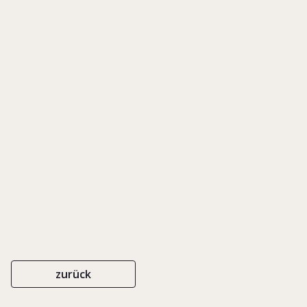
Families in
Succession
Decisions and
Performance
2006
zurück