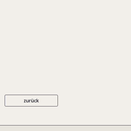
A Managerial Capabilities
Perspective
RESEARCH FORUM PROCEEDINGS
EIGENVERLAG
2004
zurück