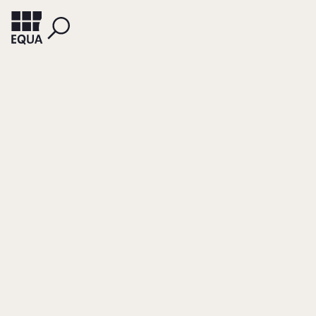
GRAVES, CHRISTOPHER
THOMAS, JILL
Internationalisation
of the Family
Business