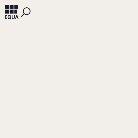
HOFMANN, ULLA
Jugendtagungen
für den Nachwuchs
Bei Röchling ist die fünfte und