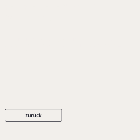
sechste Generation im
Wartestand
IN: DUNSCH, JÜRGEN (HRSG.), AN DEN SCHALTHEBELN DER
WIRTSCHAFT. 33 UNTERNEHMERFAMILIEN IM PORTRAIT, S. 39-44
DEUTSCHE VERLAGS-ANSTALT
ISBN 3-421-05053-8
1996
zurück