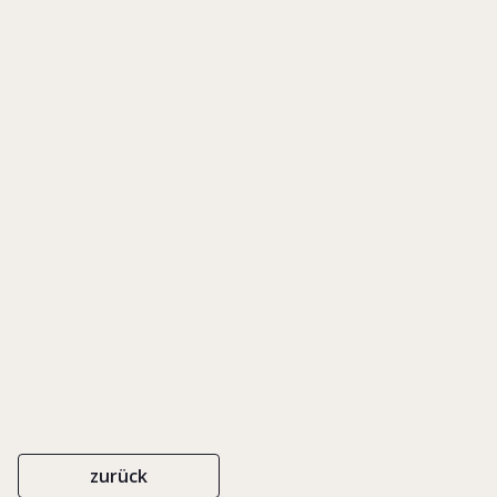
Unternehmerfamilie
Empfehlungen zum Umgang
mit familieninternen
Auseinandersetzungen
PRAXISLEITFADEN
EIGENVERLAG
2020
zurück