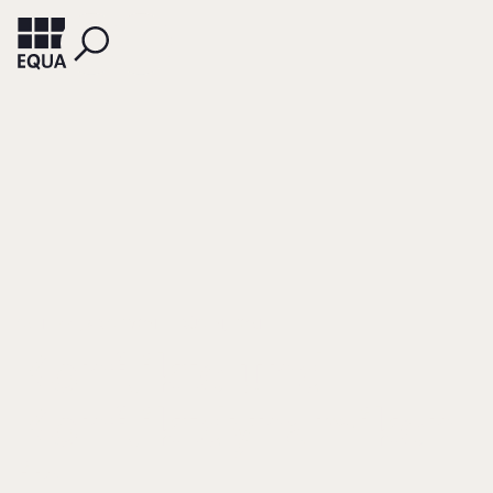
SCHLIPPE, ARIST VON
RÜSEN, TOM
Konflikte und
Konfliktdynamiken
in