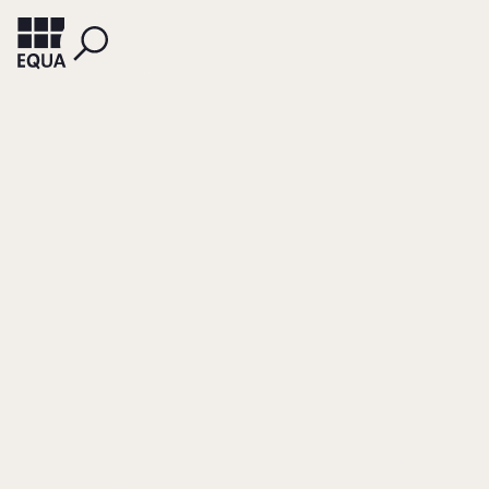
FROHNMAYER, THOMAS
KLEIN-WIELE, CHRISTIAN
Konfliktmanagemen
Methodik und Auswahl
unterschiedlicher Instrumente