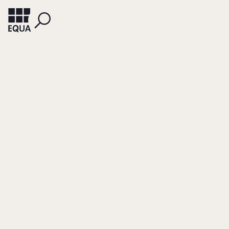
TERBERGER, DANIEL
Konfliktmanagemen
in
Familienunternehm