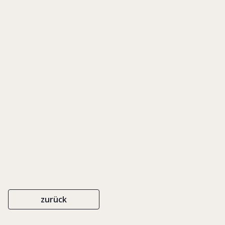
Ein eignerorientiertes Konzept
zur professionellen
Konfliktbewältigung in
Familienunternehmen
DIFO-DRUCK
1998
zurück