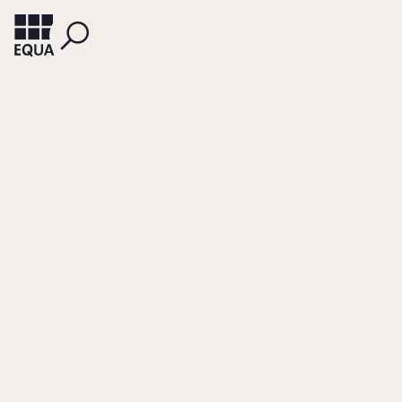
SCHMEING, THOMAS BERNHARD
Konfliktmanagemen
in
Familienunternehm