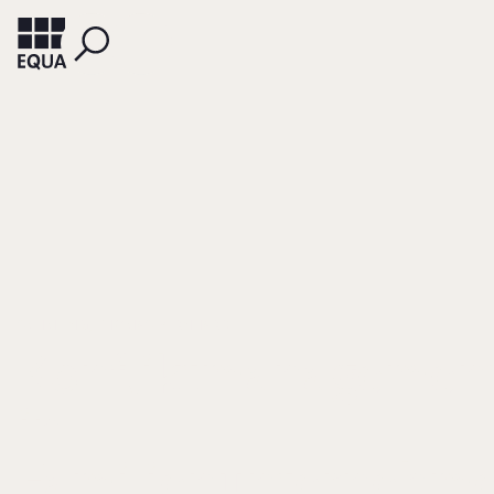
SCHMEING, THOMAS BERNHARD
Konfliktmanagemen
in
Familienunternehm