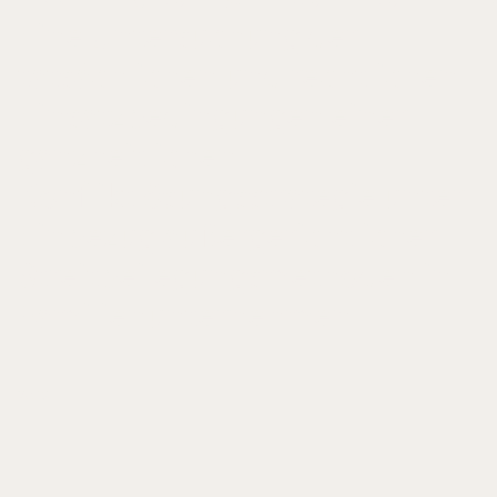
Eine Untersuchung der
tatsächlichen und rechtlichen
Einsatzbedingungen einer
ganzheitlichen
Konfliktlösungsstrategie unter
Einbezug außergerichtlicher
Streitbeilegungsmethoden in
Familienunternehmen
2018