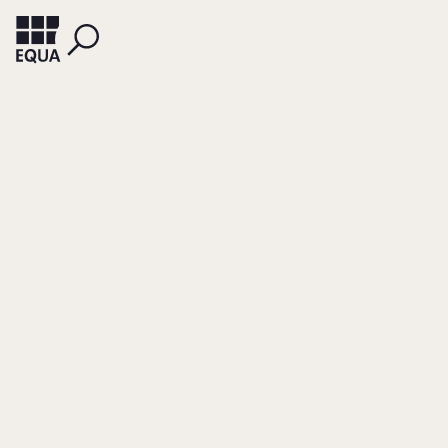
REISCHMANN, MARTINA
Können wir alles
haben?
Ein Denkanstoß zum