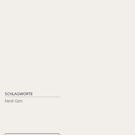
Balanceakt
IN: PETER MAY THE FAMILY BUSINESS PEOPLE (HRSG.), GEDANKEN
ZUM FAMILIENUNTERNEHMEN 2023/2024, S. 82-89
EIGENVERLAG
[2023]
SCHLAGWORTE
Next Gen