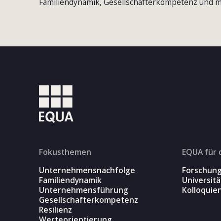
Familiendynamik, Gesellschafterkompetenz und m
Fokusthemen
EQUA für 
Unternehmensnachfolge
Forschun
Familiendynamik
Universit
Unternehmensführung
Kolloquie
Gesellschafterkompetenz
Resilienz
Werteorientierung