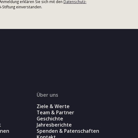
r Anmeldung erklären Sie sich mit den
Datenschutz-
Stiftung einverstanden.
Über uns
Ziele & Werte
Team & Partner
Geschichte
k
Jahresberichte
onen
Spenden & Patenschaften
Kontakt