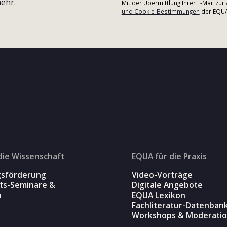
ehr.
Mit der Übermittlung Ihrer E-Mail zu
und Cookie-Bestimmungen
der EQUA-
die Wissenschaft
EQUA für die Praxis
gsförderung
Video-Vorträge
äts-Seminare &
Digitale Angebote
n
EQUA Lexikon
Fachliteratur-Datenban
Workshops & Moderati