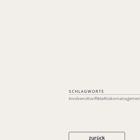
unter Berücksichti
Unternehmerfamili
EQUA-SCHRIFTENREIHE HEFT 5/2008
SCHLAGWORTE
Insolvenz
Konflikte
Risikomanagemen
zurück