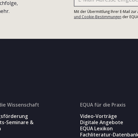
chfolge,
ehr.
Mit der Übermittlung Ihrer E-Mail zu
und Cookie-Bestimmungen
der EQUA-
die Wissenschaft
EQUA für die Praxis
gsförderung
Video-Vorträge
äts-Seminare &
Digitale Angebote
n
EQUA Lexikon
Fachliteratur-Datenban