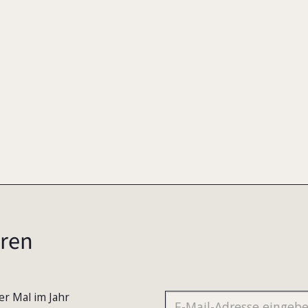
LIENUNTERNEHMEN IM ZEICHEN DES WANDELS, S. 113-122
EIGENVERLAG
ren
er Mal im Jahr