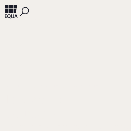
LANGENSCHEIDT, FLORIAN (HRSG.)
MAY, PETER (HRSG.)
Lexikon der
deutschen
Familienunternehm