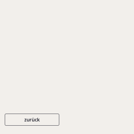
Analysis of German
and Spanish
Family-Owned
Businesses
2005
zurück