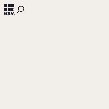
JASKIEWICZ, PETER
GONZÁLEZ, VICTOR M.
MENÉNDEZ, SUSANA
SCHIERECK, DIRK
Long-Run IPO
Performance