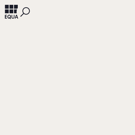
WIECHERS, HEIKO
LOHBECK, ANDREAS
Management - Buy -
Out und
Management- Buy -