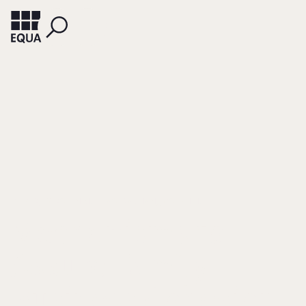
PIEPER, TORSTEN M.
ASTRACHAN, JOSEPH H.
Mechanisms to
Assure Family
Business Cohesion