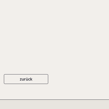
Family Business Leaders and
Their Families
ISBN 0-9753893-4-3
2008
zurück