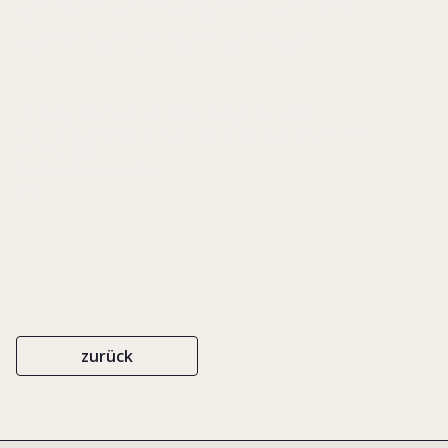
Unternehmerfamilien und
Familienunternehmen
IN: ERFFA, HUBERTUS VON U.A. (HGG.), STREIT UND
STREITVERMEIDUNG IN FAMILIENUNTERNEHMEN, S. 241-270
OTTOSCHMIDT
ISBN 978-3-504-06062-6
2021
zurück