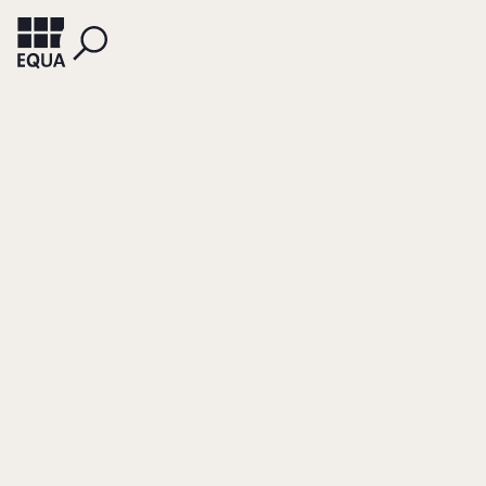
LAKAWY, DIRK HELGE
VOSBERG, FRIEDRICH
Mediation
Ein Verfahren zur Vermeidung
und Beilegung von Streit in