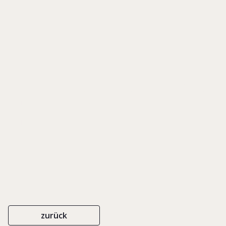
Abweichung vom
Einstimmigkeitsprin
IN: HOMMELHOFF, PETER/ SCHMIDT-DIEMITZ, ROLF/ SIGLE, AXEL
(HRSG.), FAMILIENGESELLSCHAFTEN. FESTSCHRIFT FÜR WALTER SIGLE
ZUM 70. GEBURTSTAG, S. 145-161
DR. OTTO SCHMIDT
ISBN 3-504-06208-8
2000
zurück