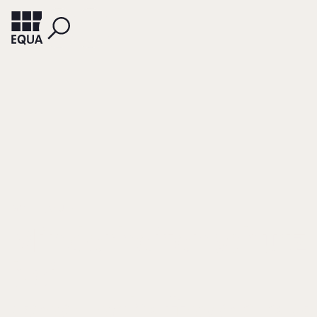
GOETTE, WULF
Minderheitenschutz
bei
gesellschaftsvertrag