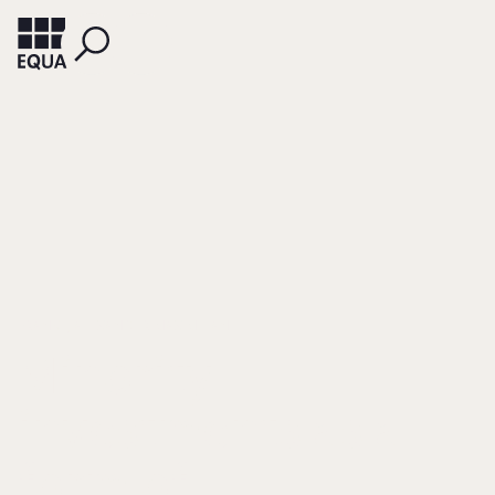
FRANKE, ALEXANDER MAXIMILIAN
Minority
investments as a
form of