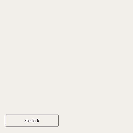
in
Familienunternehm
Formen und Anwendungsfälle
EIGENVERLAG
ISBN 3-9808036-1-9
2002
zurück