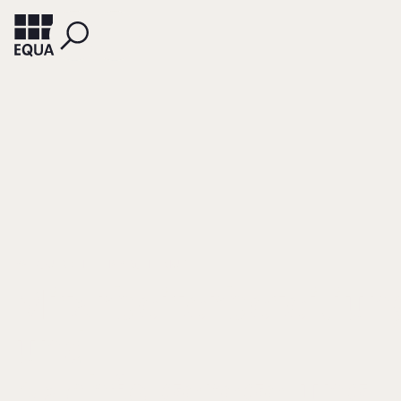
BALZ, ULRICH
HABIG, HELMUT
Mitarbeiterbeteiliun
und
Nachfolgeregelung