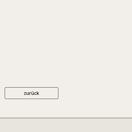
IN: HENNERKES, BRUN-HAGEN/ PLEISTER, CHRISTOPHER,
ERFOLGSMODELL MITTELSTAND. 12 UNTERNEHMER GEBEN EINBLICKE
IN IHR DENKEN UND HANDELN, S. 173-193
GABLER
ISBN 3-409-11449-1
1999
zurück