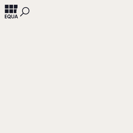
KUHN, KURT
Mittler zwischen
High-Tech-Welten
Micrologica AG