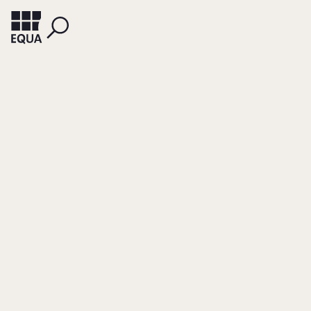
SCHREIBER, CHRISTOPH
OTTE, DANIEL
MoPeG - Das neue
Recht der
Personengesellschaf