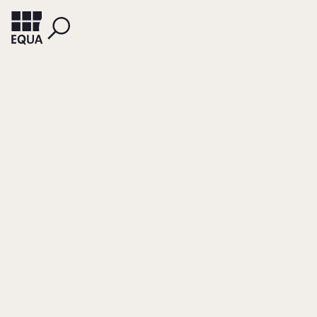
RÜSEN, TOM
ORENSTRAT, RUTH
Mut und Weisheit
Wie Mitglieder von
Familienunternehmen und