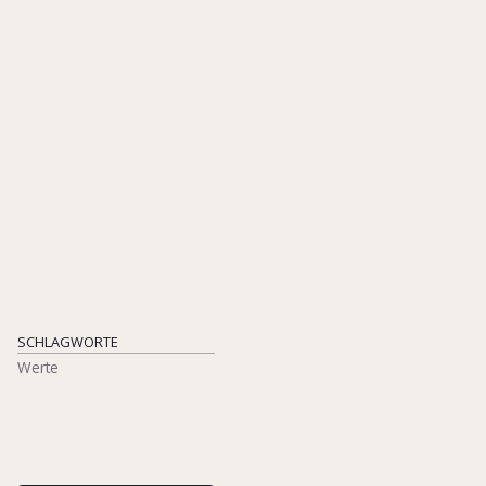
Unternehmerfamilien auf Mut
und Weisheit blicken
STUDIE
MANUSKRIPT
[2025]
SCHLAGWORTE
Werte