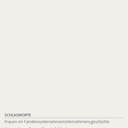
christlichen Unternehmen des
19. und frühen 20.
Jahrhunderts
IN: DRAIFLESSEN COLLECTION (HG.), EHEFRAU, ERBIN,
UNTERNEHMERIN, S. 105-114
BÖHLAU
ISBN 978-3-412-52676-4
2024
SCHLAGWORTE
Frauen im Familienunternehmen
Unternehmensgeschichte