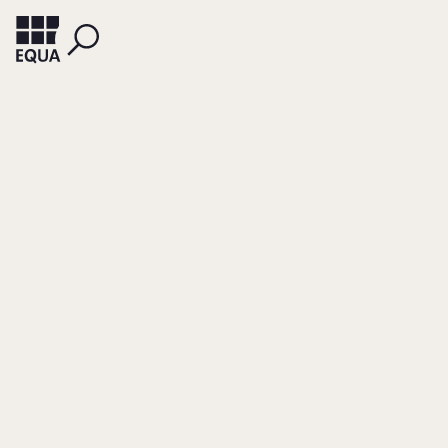
DREYER, NILS
SCHLIPPE, ARIST VON
Nachfolge in
Pionierunternehme
Risiko des Scheiterns oder